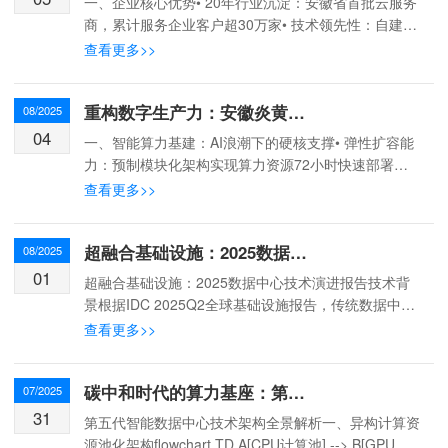
‌一、企业核心优势‌• ‌20年行业沉淀‌：安徽省首批云服务
商，累计服务企业客户超30万家• ‌技术领先性‌：自建D
NS集群实现毫秒级智能解析（全省TOP.1域名注册
查看更多>>
商）独创分省路由技术，跨区域访问延...
重构数字生产力：安徽炎黄网络科技20年筑基新一代互联网数据中心
08/2025
04
一、智能算力基建：AI浪潮下的硬核支撑‌• ‌弹性扩容能
力‌：预制模块化架构实现算力资源72小时快速部署，
单机柜功率密度突破30kW，满足百亿级参数大模型训
查看更多>>
练需求（全国一体化算力网核心标准）• ‌绿色...
超融合基础设施：2025数据中心技术演进报告
08/2025
01
超融合基础设施：2025数据中心技术演进报告技术背
景根据IDC 2025Q2全球基础设施报告，传统数据中心
正面临三大技术拐点：异构算力需求年增137%（CPU/
查看更多>>
GPU/TPU混合架构）东数西算工程要求...
碳中和时代的算力基座：第五代数据中心技术白皮书
07/2025
31
第五代智能数据中心技术架构全景解析一、异构计算资
源池化架构flowchart TD A[CPU计算池] --> B[GPU资