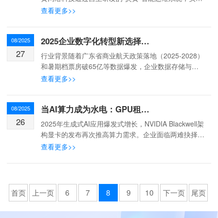
服务器托管领域的三大技术突破：一、硬核技术架构智
查看更多>>
能流量调度系统基于深度学习的B...
‌2025企业数字化转型新选择：炎黄网络智能服务器托管解决方案
08/2025
27
‌行业背景‌随着广东省商业航天政策落地（2025-2028）‌
和暑期档票房破65亿‌等数据爆发，企业数据存储与算
力需求激增。网站托管行业正从基础运维向“AI驱动的
查看更多>>
高效运营”转型，完全托管服务可降低40...
当AI算力成为水电：GPU租赁托管的时代价值
08/2025
26
2025年生成式AI应用爆发式增长，NVIDIA Blackwell架
构显卡的发布再次推高算力需求。企业面临两难抉择：
自建机房需承担高昂的硬件折旧与运维成本（年折旧率
查看更多>>
高达15-20%），而传统云服务又...
首页
上一页
6
7
8
9
10
下一页
尾页