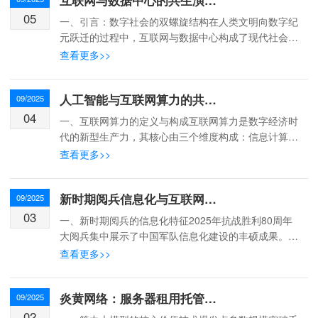
互联网与数据中心的共生演进：从基础设施到智能生态
05
一、引言：数字社会的双螺旋结构在人类文明向数字纪
元跃迁的过程中，互联网与数据中心构成了现代社会
的"神经系统"与"大脑皮层"。据国际数据公司（IDC）
查看更多>>
统计，202...
人工智能与互联网算力的共生关系：技术演进与协同发展
09/2025
04
一、互联网算力的定义与构成互联网算力是数字经济时
代的新型生产力，其核心由三个维度构成：信息计算
力‌：以CPU、GPU、TPU等计算芯片为基础，通过计
查看更多>>
算集群形成资源池。例如，单台GPU服务器可提供数
十T...
新时期阅兵信息化与互联网信息化的协同发展
09/2025
03
一、新时期阅兵的信息化特征2025年抗战胜利80周年
大阅兵集中展示了中国军队信息化建设的丰硕成果。此
次阅兵不仅是一次军事力量的展示，更是中国信息化技
查看更多>>
术发展的集中体现。从装备展示到编队设计，信息化元
素贯...
炎黄网络：服务器租用托管与算力大模型的最佳实践
09/2025
02