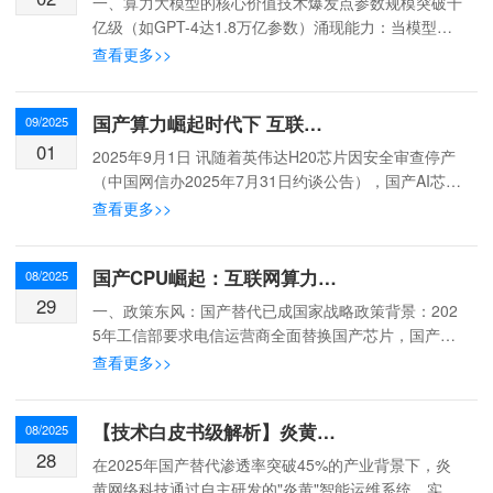
一、算力大模型的核心价值技术爆发点参数规模突破千
亿级（如GPT-4达1.8万亿参数）涌现能力：当模型参
数量超过10时，突然具备逻辑推理、多任务处理等能
查看更多>>
力训练成本：千亿参数模型单次训练需消耗约3640 ...
‌国产算力崛起时代下 互联网企业如何重构服务生态——英伟达H20退出中国市场的转型机遇与用户服务升级
09/2025
01
‌2025年9月1日 讯‌随着英伟达H20芯片因安全审查停产
（中国网信办2025年7月31日约谈公告），国产AI芯片
市场渗透率在第三季度突破40%‌2。这一变革正推动互
查看更多>>
联网企业从基础设施到服务模式的全...
国产CPU崛起：互联网算力自主化的时代机遇
08/2025
29
一、政策东风：国产替代已成国家战略‌‌政策背景‌：202
5年工信部要求电信运营商全面替换国产芯片，国产服
务器在重点行业渗透率预计突破60%‌‌关税倒逼‌：美国C
查看更多>>
PU因关税成本飙升84%，国产芯片采购成...
【技术白皮书级解析】炎黄网络服务器托管六大核心优势
08/2025
28
在2025年国产替代渗透率突破45%的产业背景下，炎
黄网络科技通过自主研发的"炎黄"智能运维系统，实现