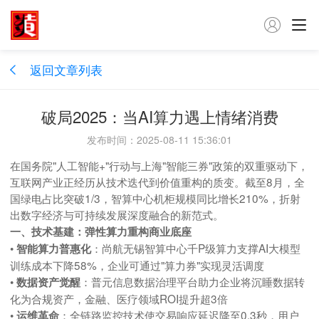

返回文章列表
破局2025：当AI算力遇上情绪消费
发布时间：2025-08-11 15:36:01
在国务院"人工智能+"行动与上海"智能三券"政策的双重驱动下，
互联网产业正经历从技术迭代到价值重构的质变。截至8月，全
国绿电占比突破1/3，智算中心机柜规模同比增长210%，折射
出数字经济与可持续发展深度融合的新范式。
一、技术基建：弹性算力重构商业底座
•
：尚航无锡智算中心千P级算力支撑AI大模型
智能算力普惠化
训练成本下降58%，企业可通过"算力券"实现灵活调度
•
：普元信息数据治理平台助力企业将沉睡数据转
数据资产觉醒
化为合规资产，金融、医疗领域ROI提升超3倍
•
：全链路监控技术使交易响应延迟降至0.3秒，用户
运维革命