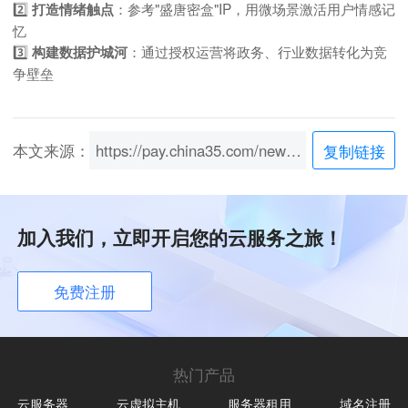
2️⃣
：参考"盛唐密盒"IP，用微场景激活用户情感记
打造情绪触点
忆
3️⃣
：通过授权运营将政务、行业数据转化为竞
构建数据护城河
争壁垒
本文来源：
https://pay.china35.com/news/content/454.html
复制链接
加入我们，立即开启您的云服务之旅！
免费注册
热门产品
云服务器
云虚拟主机
服务器租用
域名注册