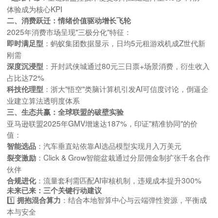
体验成为核心KPI
二、消费跃迁：情绪价值驱动增长飞轮
2025年消费市场呈现"三极分化"特征：
：蚂蚁集团数据显示，日均5元租游戏机成Z世代新
即时满足型
刚需
：开封武侠城通过80元三日票+场景消费，衍生收入
深度沉浸型
占比达72%
：浙大"悟空"类脑计算机引发AI可信度讨论，倒逼企
科技伦理型
业建立算法透明度体系
三、生态共赢：全球联盟的破壁实验
亚马逊联盟2025年GMV增速达187%，印证"精准协同"的价
值：
：汽车垂直站依靠AI选品模型实现月入万美元
智能选品
：Click & Grow智能盆栽通过分层佣金制扩张千名合作
裂变激励
伙伴
：流量套利需匹配AI审核机制，违规成本提升300%
合规进化
未来已来：三个关键行动建议
1️⃣
：结合本地智算中心与云端弹性资源，平衡成
拥抱混合算力
本与安全