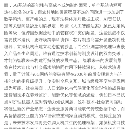
面，5G基站的高能耗与高成本成为制约因素，单个基站功耗可
达4G设备的3倍，而农村地区覆盖密度不足的问题进一步加剧了
数字鸿沟。更严峻的是，现有法律体系对数据主权、AI责任认
定等关键问题缺乏明确界定，欧盟《人工智能法案》虽已划定风
险等级，但跨国数据流动中的管辖权冲突仍频发。这些挑战不仅
需要技术迭代，更呼唤跨学科协作：芯片制造商需开发低功耗处
理器，立法机构应建立动态监管沙盒，而企业则需将伦理审查嵌
入产品全生命周期。唯有通过技术创新与制度设计的双向突破，
才能为智联未来构建可持续的发展生态。 智联未来的发展前景
将在技术迭代与社会需求的协同作用下持续深化。从技术演进
看，量子计算与6G网络的突破有望在2030年前后实现算力与连
接能力的指数级提升，使实时全息交互、城市级数字孪生等应用
成为可能。社会层面，人口老龄化与气候变化等全球性挑战将加
速智能技术在养老监护、能源优化等领域的渗透，例如日本已试
点AI护理机器人应对劳动力短缺问题。这种技术-社会双向驱动
将催生新的产业形态：边缘云服务商可能取代传统数据中心，而
具备情感交互能力的AI管家或重构家庭消费模式。值得注意的
是，未来技术发展将更强调人机共生的伦理框架，如脑机接口技