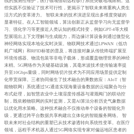
线的预测性维护，医疗领域借助远程诊疗系统突破地域限制。这
些实践不仅验证了技术可行性，更揭示了智联未来将重构人类生
活方式的变革潜力。 智联未来的技术演进呈现出多维度突破的
显著特征。在人工智能领域，算法创新正从监督学习向无监督学
习、强化学习等更接近人类认知的模式转变，例如GPT-4等大模
型展现出上下文理解与生成能力，而边缘计算设备则通过微型化
神经网络实现本地化实时决策。物联网技术通过LPWAN（低功
耗广域网）和RFID标签的普及，将连接对象从传统终端扩展至
环境传感器、物流包装等非电子载体，形成覆盖物理世界的神经
末梢。5G网络作为关键基础设施，其毫米波技术使传输速率提
升至10Gbps量级，同时网络切片技术为不同应用场景提供定制
化带宽保障。三者协同催生了技术融合的乘数效应：AIoT（智
能物联网）系统通过5G通道实现海量设备数据的云端聚合与分
布式处理，如智慧农业中土壤湿度传感器与灌溉阀门的联动控
制，既依赖物联网的实时监测，又需AI算法分析历史气象数据
以优化用水策略。这种技术融合不仅推动单个设备的智能化升
级，更通过跨平台数据共享构建出立体化的智能服务网络。 智
联未来对社会结构的重塑已从技术渗透转向系统性变革。在医疗
领域，远程手术机器人通过5G网络实现专家对偏远地区患者的