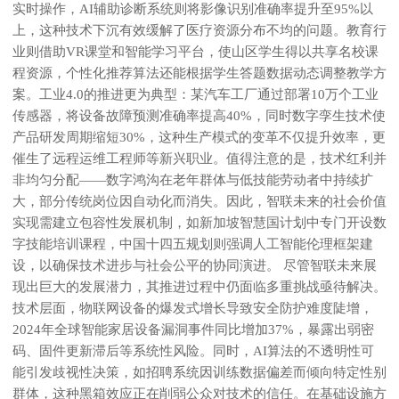
实时操作，AI辅助诊断系统则将影像识别准确率提升至95%以
上，这种技术下沉有效缓解了医疗资源分布不均的问题。教育行
业则借助VR课堂和智能学习平台，使山区学生得以共享名校课
程资源，个性化推荐算法还能根据学生答题数据动态调整教学方
案。工业4.0的推进更为典型：某汽车工厂通过部署10万个工业
传感器，将设备故障预测准确率提高40%，同时数字孪生技术使
产品研发周期缩短30%，这种生产模式的变革不仅提升效率，更
催生了远程运维工程师等新兴职业。值得注意的是，技术红利并
非均匀分配——数字鸿沟在老年群体与低技能劳动者中持续扩
大，部分传统岗位因自动化而消失。因此，智联未来的社会价值
实现需建立包容性发展机制，如新加坡智慧国计划中专门开设数
字技能培训课程，中国十四五规划则强调人工智能伦理框架建
设，以确保技术进步与社会公平的协同演进。 尽管智联未来展
现出巨大的发展潜力，其推进过程中仍面临多重挑战亟待解决。
技术层面，物联网设备的爆发式增长导致安全防护难度陡增，
2024年全球智能家居设备漏洞事件同比增加37%，暴露出弱密
码、固件更新滞后等系统性风险。同时，AI算法的不透明性可
能引发歧视性决策，如招聘系统因训练数据偏差而倾向特定性别
群体，这种黑箱效应正在削弱公众对技术的信任。在基础设施方